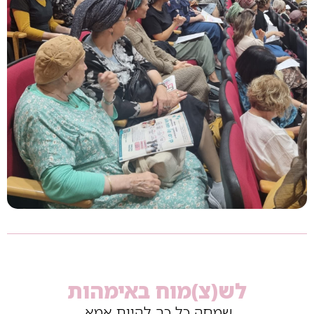
לש(צ)מוח באימהות
שמחה כל כך להיות אמא,