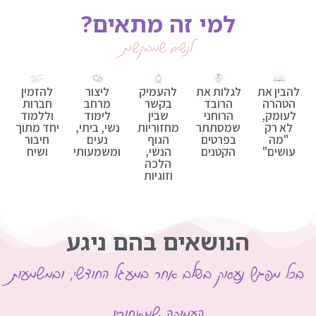
למי זה מתאים?
לנשים שמבקשות
להבין את
לגלות את
להעמיק
ליצור
להזמין
הטהרה
הרובד
בקשר
מרחב
חברות
לעומק,
הרוחני
שבין
לימוד
וללמוד
לא רק
שמסתתר
מחזוריות
נשי, ביתי,
יחד מתוך
"מה
בפרטים
הגוף
נעים
חיבור
עושים"
הקטנים
הנשי,
ומשמעותי
ושיח
הלכה
וזוגיות
הנושאים בהם ניגע
בכל מפגש נעסוק בשלב אחר במעגל החודשי, ובמשמעות
העמוקה שמאחוריו