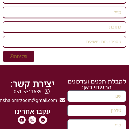
שליחה
יצירת קשר:
 תכנים ועדכונים
הרשמי כאן:
051-5311639
mshalomrzoom@gmail.com
עקבו אחרינו