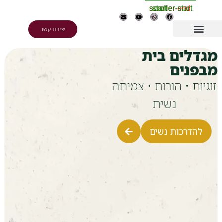
scroller-end
scroller-start
start
יצירת קשר
לים בית
נים
ת • הורות • צמיחה
נשית
דרכות נשים