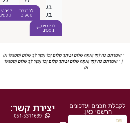
בשבילך,
פסח
כלה
לפרטים
לפרטים
בשביל
נוספים
נוספים
המשפחה
לפרטים
נוספים
ְתֶּם כֹּה לֶחָי וְאַתָּה שָׁלוֹם וּבֵיתְךָ שָׁלוֹם וְכֹל אֲשֶׁר לְךָ שָׁלוֹם (שמואל א)
“ וַאֲמַרְת
מַרְתֶּם כֹּה לֶחָי וְאַתָּה שָׁלוֹם וּבֵיתְךָ שָׁלוֹם וְכֹל אֲשֶׁר לְךָ שָׁלוֹם (שמואל
| “ וַאֲמַר
א)
יצירת קשר:
ת תכנים ועדכונים
הרשמי כאן:
051-5311639
mshalomrzoom@gmail.com